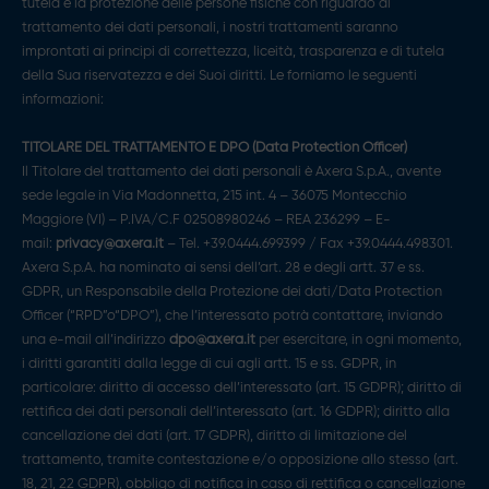
tutela e la protezione delle persone fisiche con riguardo al
trattamento dei dati personali, i nostri trattamenti saranno
improntati ai principi di correttezza, liceità, trasparenza e di tutela
della Sua riservatezza e dei Suoi diritti. Le forniamo le seguenti
informazioni:
TITOLARE DEL TRATTAMENTO E DPO (Data Protection Officer)
Il Titolare del trattamento dei dati personali è Axera S.p.A., avente
sede legale in Via Madonnetta, 215 int. 4 – 36075 Montecchio
Maggiore (VI) – P.IVA/C.F 02508980246 – REA 236299 – E-
mail:
privacy@axera.it
– Tel. +39.0444.699399 / Fax +39.0444.498301.
Axera S.p.A. ha nominato ai sensi dell’art. 28 e degli artt. 37 e ss.
GDPR, un Responsabile della Protezione dei dati/Data Protection
Officer (“RPD”o“DPO”), che l’interessato potrà contattare, inviando
una e-mail all’indirizzo
dpo@axera.it
per esercitare, in ogni momento,
i diritti garantiti dalla legge di cui agli artt. 15 e ss. GDPR, in
particolare: diritto di accesso dell’interessato (art. 15 GDPR); diritto di
rettifica dei dati personali dell’interessato (art. 16 GDPR); diritto alla
cancellazione dei dati (art. 17 GDPR), diritto di limitazione del
trattamento, tramite contestazione e/o opposizione allo stesso (art.
18, 21, 22 GDPR), obbligo di notifica in caso di rettifica o cancellazione