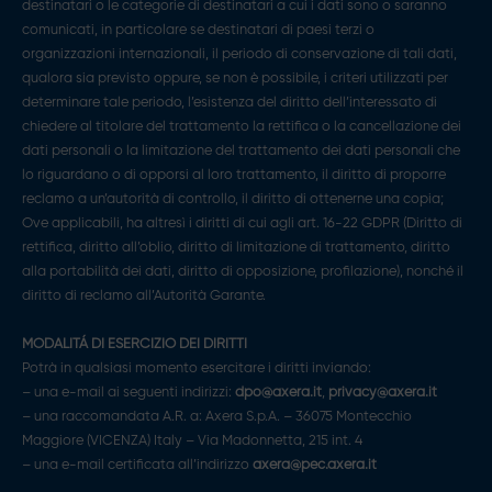
destinatari o le categorie di destinatari a cui i dati sono o saranno
comunicati, in particolare se destinatari di paesi terzi o
organizzazioni internazionali, il periodo di conservazione di tali dati,
qualora sia previsto oppure, se non è possibile, i criteri utilizzati per
determinare tale periodo, l’esistenza del diritto dell’interessato di
chiedere al titolare del trattamento la rettifica o la cancellazione dei
dati personali o la limitazione del trattamento dei dati personali che
lo riguardano o di opporsi al loro trattamento, il diritto di proporre
reclamo a un’autorità di controllo, il diritto di ottenerne una copia;
Ove applicabili, ha altresì i diritti di cui agli art. 16-22 GDPR (Diritto di
rettifica, diritto all’oblio, diritto di limitazione di trattamento, diritto
alla portabilità dei dati, diritto di opposizione, profilazione), nonché il
diritto di reclamo all’Autorità Garante.
MODALITÁ DI ESERCIZIO DEI DIRITTI
Potrà in qualsiasi momento esercitare i diritti inviando:
– una e-mail ai seguenti indirizzi:
dpo@axera.it
,
privacy@axera.it
– una raccomandata A.R. a: Axera S.p.A. – 36075 Montecchio
Maggiore (VICENZA) Italy – Via Madonnetta, 215 int. 4
– una e-mail certificata all’indirizzo
axera@pec.axera.it