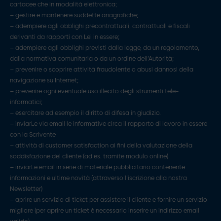
cartacee che in modalità elettronica;
– gestire e mantenere suddette anagrafiche;
– adempiere agli obblighi precontrattuali, contrattuali e fiscali
derivanti da rapporti con Lei in essere;
– adempiere agli obblighi previsti dalla legge, da un regolamento,
dalla normativa comunitaria o da un ordine dell’Autorità;
– prevenire o scoprire attività fraudolente o abusi dannosi della
navigazione su Internet;
– prevenire ogni eventuale uso illecito degli strumenti tele-
informatici;
– esercitare ad esempio il diritto di difesa in giudizio.
– inviarLe via email le informative circa il rapporto di lavoro in essere
con la Scrivente
– attività di customer satisfaction ai fini della valutazione della
soddisfazione del cliente (ad es. tramite modulo online)
– inviarLe email in serie di materiale pubblicitario contenente
informazioni e ultime novità (attraverso l’iscrizione alla nostra
Newsletter)
– aprire un servizio di ticket per assistere il cliente e fornire un servizio
migliore (per aprire un ticket è necessario inserire un indirizzo email