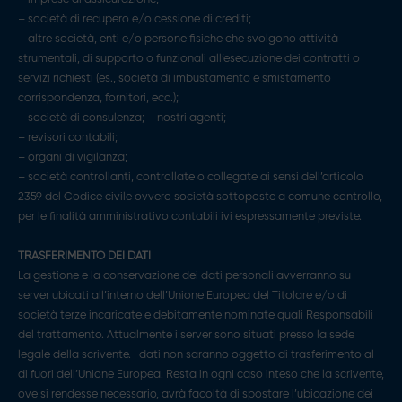
– società di recupero e/o cessione di crediti;
– altre società, enti e/o persone fisiche che svolgono attività
strumentali, di supporto o funzionali all’esecuzione dei contratti o
servizi richiesti (es., società di imbustamento e smistamento
corrispondenza, fornitori, ecc.);
– società di consulenza; – nostri agenti;
– revisori contabili;
– organi di vigilanza;
– società controllanti, controllate o collegate ai sensi dell’articolo
2359 del Codice civile ovvero società sottoposte a comune controllo,
per le finalità amministrativo contabili ivi espressamente previste.
TRASFERIMENTO DEI DATI
La gestione e la conservazione dei dati personali avverranno su
server ubicati all’interno dell’Unione Europea del Titolare e/o di
società terze incaricate e debitamente nominate quali Responsabili
del trattamento. Attualmente i server sono situati presso la sede
legale della scrivente. I dati non saranno oggetto di trasferimento al
di fuori dell’Unione Europea. Resta in ogni caso inteso che la scrivente,
ove si rendesse necessario, avrà facoltà di spostare l’ubicazione dei