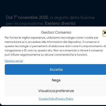
Dal 1° novembre 2025
, a seguito della fusione
per incorporazione,
Exetera
diventa
ufficialmente una divisione interna di Axera
Gestisci Consenso
S.p.A.
: una business unit con brand e identità
Per fornire le migliori esperienze, utilizziamo tecnologie come i cookie per
proprie, che porta con sé oltre 20 anni di
memorizzare e/o accedere alle informazioni del dispositivo. Il consenso a
queste tecnologie ci permetterà di elaborare dati come il comportamento di
esperienza nei servizi digitali, progetti
navigazione o ID unici su questo sito. Non acconsentire o ritirare il consenso
consolidati e uno stile operativo già
può influire negativamente su alcune caratteristiche e funzioni.
riconosciuto dal mercato.
Gestisci servizi
Questa operazione rappresenta un passaggio
Accetta
strategico per AXERA, con l’obiettivo
di
rafforzare e specializzare l’offerta web &
Nega
digital
, consolidandola attraverso l’unione con
una realtà già fortemente radicata nel mondo
Visualizza preferenze
dello sviluppo software,dei siti web, dell’e-
Cookie Policy
Privacy Policy
commerce e delle strategie digitali per aziende,