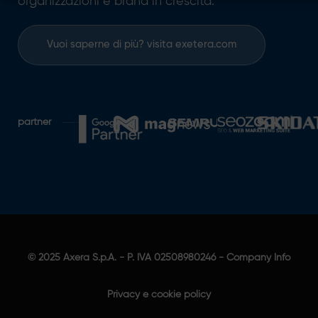
organizzazioni e brand in crescita.
Vuoi saperne di più? visita exetera.com
partner
© 2025
Axera S.p.A.
- P. IVA 02508980246 -
Company Info
Privacy e cookie policy